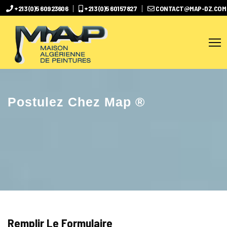
+213 (0)5 60923606
+213 (0)5 60157827
CONTACT@MAP-DZ.COM
Postulez Chez Map ®
Remplir Le Formulaire