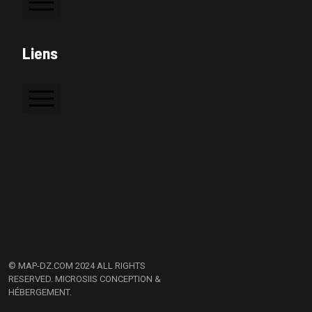
Colle à bois
Liens
Colle PVC
Silicone
Accueil
Colle de contact
A Propos
Contactez Nous
© MAP-DZ.COM 2024 ALL RIGHTS
RESERVED.
MICROSIIS CONCEPTION &
HÉBERGEMENT.