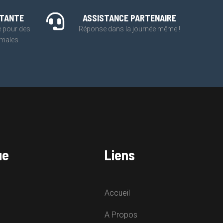
STANTE
ASSISTANCE PARTENAIRE
e pour des
Réponse dans la journée même !
imales
ue
Liens
Accueil
A Propos