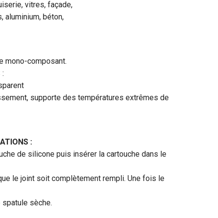
iserie, vitres, façade,
s, aluminium, béton,
ne mono-composant.
:
nsparent
lissement, supporte des températures extrêmes de
ATIONS :
ouche de silicone puis insérer la cartouche dans le
que le joint soit complètement rempli. Une fois le
e spatule sèche.