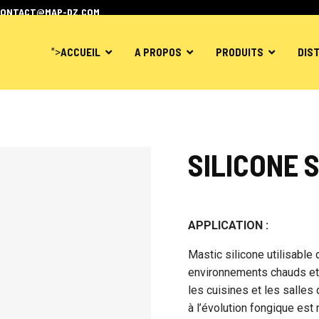
CONTACT@MAP-DZ.COM
">
ACCUEIL
A PROPOS
PRODUITS
DIS
SILICONE S
APPLICATION :
Mastic silicone utilisable
environnements chauds et
les cuisines et les salles 
à l’évolution fongique est